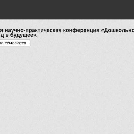
кая научно-практическая конференция «Дошкольно
д в будущее».
а ссылаются
(активная вкладка)
и