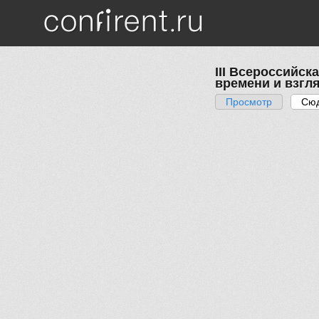
Перейти к основному содержанию
III Всероссийс
времени и взгля
Просмотр
Сюд
Главные вкладк