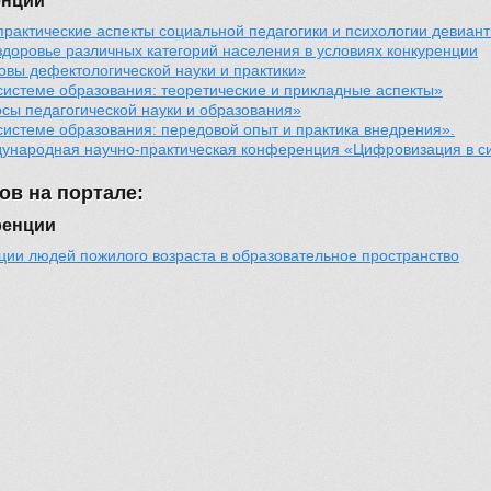
енции
практические аспекты социальной педагогики и психологии девиан
доровье различных категорий населения в условиях конкуренции
вы дефектологической науки и практики»
истеме образования: теоретические и прикладные аспекты»
сы педагогической науки и образования»
истеме образования: передовой опыт и практика внедрения».
ународная научно-практическая конференция «Цифровизация в си
ов на портале:
ренции
ии людей пожилого возраста в образовательное пространство