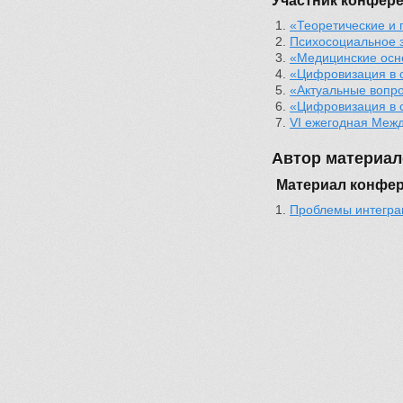
Участник конфер
«Теоретические и 
Психосоциальное з
«Медицинские осно
«Цифровизация в с
«Актуальные вопро
«Цифровизация в с
VI ежегодная Межд
Автор материал
Материал конфе
Проблемы интеграц