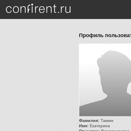
Перейти к основному содержанию
Профиль пользоват
Фамилия:
Тамме
Имя:
Екатериеа